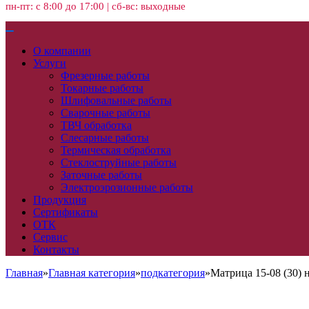
пн-пт: с 8:00 до 17:00 | сб-вс: выходные
О компании
Услуги
Фрезерные работы
Токарные работы
Шлифовальные работы
Сварочные работы
ТВЧ обработка
Слесарные работы
Термическая обработка
Стеклоструйные работы
Заточные работы
Электроэрозионные работы
Продукция
Сертификаты
ОТК
Сервис
Контакты
Главная
»
Главная категория
»
подкатегория
»
Матрица 15-08 (30) 