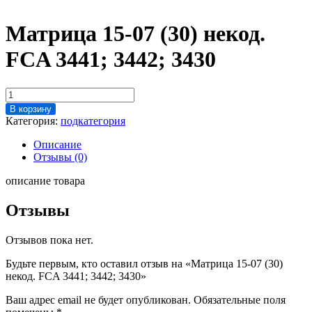
Матрица 15-07 (30) некод.
FCA 3441; 3442; 3430
Количество
товара
В корзину
Матрица
Категория:
подкатегория
15-
07
Описание
(30)
Отзывы (0)
некод.
FCA
описание товара
3441;
3442;
Отзывы
3430
Отзывов пока нет.
Будьте первым, кто оставил отзыв на «Матрица 15-07 (30)
некод. FCA 3441; 3442; 3430»
Ваш адрес email не будет опубликован.
Обязательные поля