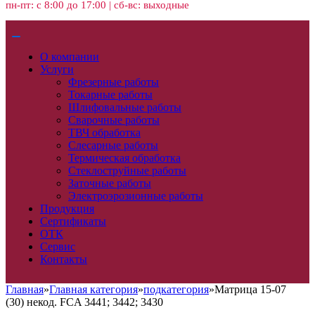
пн-пт: с 8:00 до 17:00 | сб-вс: выходные
О компании
Услуги
Фрезерные работы
Токарные работы
Шлифовальные работы
Сварочные работы
ТВЧ обработка
Слесарные работы
Термическая обработка
Стеклоструйные работы
Заточные работы
Электроэрозионные работы
Продукция
Сертификаты
ОТК
Сервис
Контакты
Главная
»
Главная категория
»
подкатегория
»
Матрица 15-07
(30) некод. FCA 3441; 3442; 3430