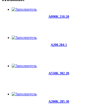
A090K.210.20
A200.284.1
A550K.382.20
A200K.285.30