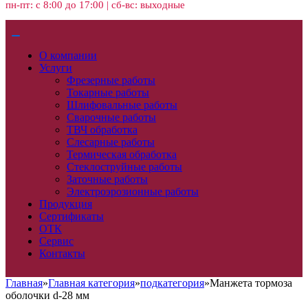
пн-пт: с 8:00 до 17:00 | сб-вс: выходные
О компании
Услуги
Фрезерные работы
Токарные работы
Шлифовальные работы
Сварочные работы
ТВЧ обработка
Слесарные работы
Термическая обработка
Стеклоструйные работы
Заточные работы
Электроэрозионные работы
Продукция
Сертификаты
ОТК
Сервис
Контакты
Главная
»
Главная категория
»
подкатегория
»
Манжета тормоза
оболочки d-28 мм