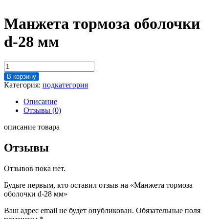
Манжета тормоза оболочки
d-28 мм
Количество
товара
В корзину
Манжета
Категория:
подкатегория
тормоза
оболочки
Описание
d-
Отзывы (0)
28
мм
описание товара
Отзывы
Отзывов пока нет.
Будьте первым, кто оставил отзыв на «Манжета тормоза
оболочки d-28 мм»
Ваш адрес email не будет опубликован.
Обязательные поля