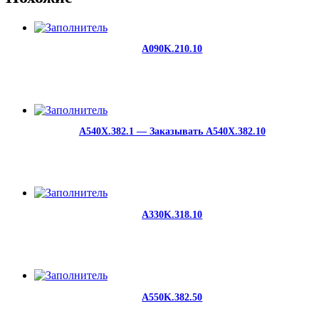
A090K.210.10
A540X.382.1 — Заказывать A540X.382.10
A330K.318.10
A550K.382.50