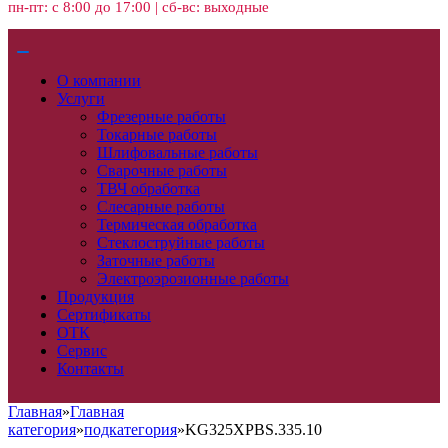
пн-пт: с 8:00 до 17:00 | сб-вс: выходные
О компании
Услуги
Фрезерные работы
Токарные работы
Шлифовальные работы
Сварочные работы
ТВЧ обработка
Слесарные работы
Термическая обработка
Стеклоструйные работы
Заточные работы
Электроэрозионные работы
Продукция
Сертификаты
ОТК
Сервис
Контакты
Главная
»
Главная
категория
»
подкатегория
»
KG325XPBS.335.10