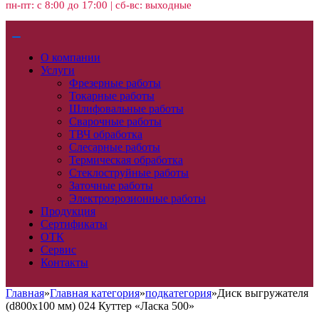
пн-пт: с 8:00 до 17:00 | сб-вс: выходные
О компании
Услуги
Фрезерные работы
Токарные работы
Шлифовальные работы
Сварочные работы
ТВЧ обработка
Слесарные работы
Термическая обработка
Стеклоструйные работы
Заточные работы
Электроэрозионные работы
Продукция
Сертификаты
ОТК
Сервис
Контакты
Главная
»
Главная категория
»
подкатегория
»
Диск выгружателя
(d800х100 мм) 024 Куттер «Ласка 500»