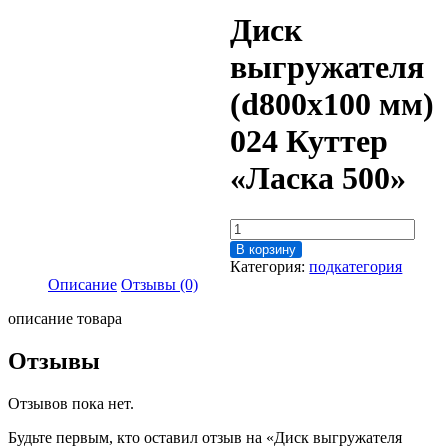
Диск
выгружателя
(d800х100 мм)
024 Куттер
«Ласка 500»
Количество
товара
В корзину
Диск
Категория:
подкатегория
выгружателя
Описание
Отзывы (0)
(d800х100
мм)
описание товара
024
Куттер
Отзывы
"Ласка
500"
Отзывов пока нет.
Будьте первым, кто оставил отзыв на «Диск выгружателя