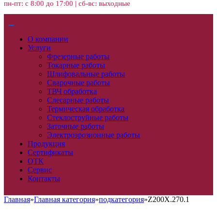
пн-пт: с 8:00 до 17:00 | сб-вс: выходные
О компании
Услуги
Фрезерные работы
Токарные работы
Шлифовальные работы
Сварочные работы
ТВЧ обработка
Слесарные работы
Термическая обработка
Стеклоструйные работы
Заточные работы
Электроэрозионные работы
Продукция
Сертификаты
ОТК
Сервис
Контакты
Главная
»
Главная категория
»
подкатегория
»
Z200X.270.1