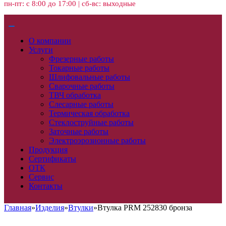
пн-пт: с 8:00 до 17:00 | сб-вс: выходные
О компании
Услуги
Фрезерные работы
Токарные работы
Шлифовальные работы
Сварочные работы
ТВЧ обработка
Слесарные работы
Термическая обработка
Стеклоструйные работы
Заточные работы
Электроэрозионные работы
Продукция
Сертификаты
ОТК
Сервис
Контакты
Главная
»
Изделия
»
Втулки
»
Втулка PRM 252830 бронза