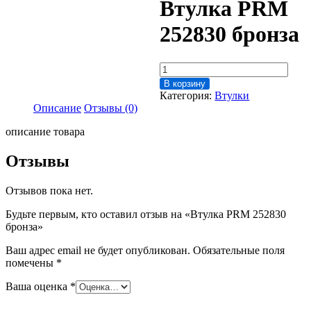
Втулка PRM
252830 бронза
Количество
товара
В корзину
Втулка
Категория:
Втулки
PRM
Описание
Отзывы (0)
252830
бронза
описание товара
Отзывы
Отзывов пока нет.
Будьте первым, кто оставил отзыв на «Втулка PRM 252830
бронза»
Ваш адрес email не будет опубликован.
Обязательные поля
помечены
*
Ваша оценка
*