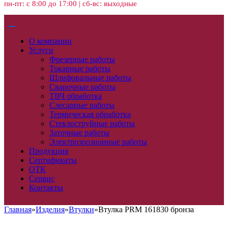
пн-пт: с 8:00 до 17:00 | сб-вс: выходные
О компании
Услуги
Фрезерные работы
Токарные работы
Шлифовальные работы
Сварочные работы
ТВЧ обработка
Слесарные работы
Термическая обработка
Стеклоструйные работы
Заточные работы
Электроэрозионные работы
Продукция
Сертификаты
ОТК
Сервис
Контакты
Главная
»
Изделия
»
Втулки
»
Втулка PRM 161830 бронза