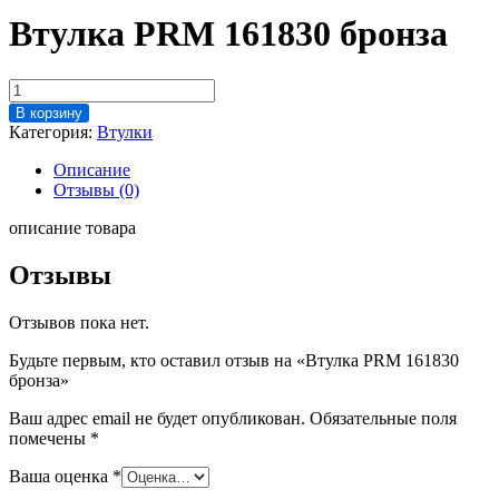
Втулка PRM 161830 бронза
Количество
товара
В корзину
Втулка
Категория:
Втулки
PRM
161830
Описание
бронза
Отзывы (0)
описание товара
Отзывы
Отзывов пока нет.
Будьте первым, кто оставил отзыв на «Втулка PRM 161830
бронза»
Ваш адрес email не будет опубликован.
Обязательные поля
помечены
*
Ваша оценка
*