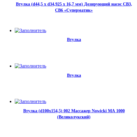
Втулка (d44,5 x d34,925 x 16,7 мм) Дозирующий насос CB3,
CB6 «Суперматик»
Втулка
Втулка
Втулка (d100x154,5) 002 Массажер Nowicki МА 1000
(Великолукский)