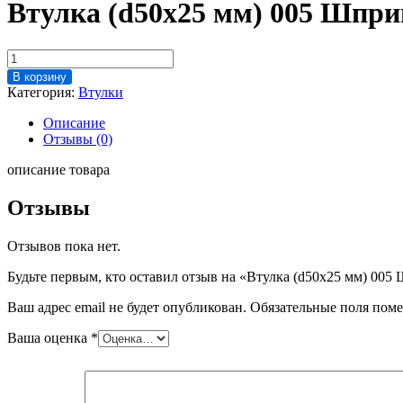
Втулка (d50x25 мм) 005 Шпри
Количество
товара
В корзину
Втулка
Категория:
Втулки
(d50x25
мм)
Описание
005
Отзывы (0)
Шприц
Handtmann
описание товара
VF620
(Богородский)
Отзывы
Отзывов пока нет.
Будьте первым, кто оставил отзыв на «Втулка (d50x25 мм) 00
Ваш адрес email не будет опубликован.
Обязательные поля пом
Ваша оценка
*