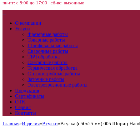
пн-пт: с 8:00 до 17:00 | сб-вс: выходные
О компании
Услуги
Фрезерные работы
Токарные работы
Шлифовальные работы
Сварочные работы
ТВЧ обработка
Слесарные работы
Термическая обработка
Стеклоструйные работы
Заточные работы
Электроэрозионные работы
Продукция
Сертификаты
ОТК
Сервис
Контакты
Главная
»
Изделия
»
Втулки
»
Втулка (d50x25 мм) 005 Шприц Hand