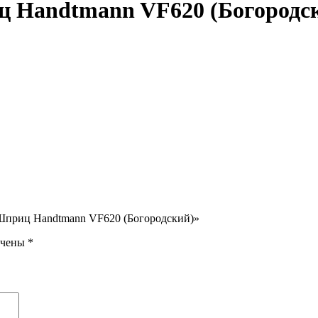
ц Handtmann VF620 (Богородс
5 Шприц Handtmann VF620 (Богородский)»
ечены
*