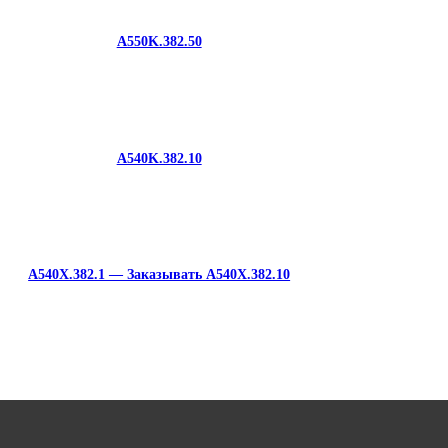
A550K.382.50
A540K.382.10
A540X.382.1 — Заказывать A540X.382.10