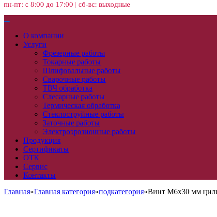
пн-пт: с 8:00 до 17:00 | сб-вс: выходные
О компании
Услуги
Фрезерные работы
Токарные работы
Шлифовальные работы
Сварочные работы
ТВЧ обработка
Слесарные работы
Термическая обработка
Стеклоструйные работы
Заточные работы
Электроэрозионные работы
Продукция
Сертификаты
ОТК
Сервис
Контакты
Главная
»
Главная категория
»
подкатегория
»
Винт М6х30 мм цили