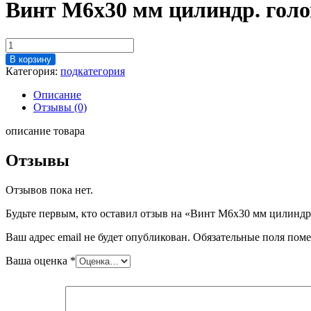
Винт М6х30 мм цилиндр. голо
Количество
товара
В корзину
Винт
Категория:
подкатегория
М6х30
мм
Описание
цилиндр.
Отзывы (0)
головка
внутр.
описание товара
шестигр.
DIN
Отзывы
912
Отзывов пока нет.
Будьте первым, кто оставил отзыв на «Винт М6х30 мм цилиндр.
Ваш адрес email не будет опубликован.
Обязательные поля пом
Ваша оценка
*