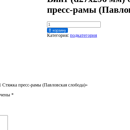
пресс-рамы (Павло
Количество
товара
В корзину
Винт
Категория:
подкатегория
(d27x296
мм)
003.01
Стяжка
пресс-
рамы
(Павловская
слобода)
01 Стяжка пресс-рамы (Павловская слобода)»
ечены
*