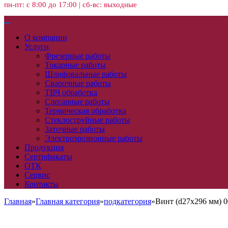
пн-пт: с 8:00 до 17:00 | сб-вс: выходные
О компании
Услуги
Фрезерные работы
Токарные работы
Шлифовальные работы
Сварочные работы
ТВЧ обработка
Слесарные работы
Термическая обработка
Стеклоструйные работы
Заточные работы
Электроэрозионные работы
Продукция
Сертификаты
ОТК
Сервис
Контакты
Главная
»
Главная категория
»
подкатегория
»
Винт (d27x296 мм) 0