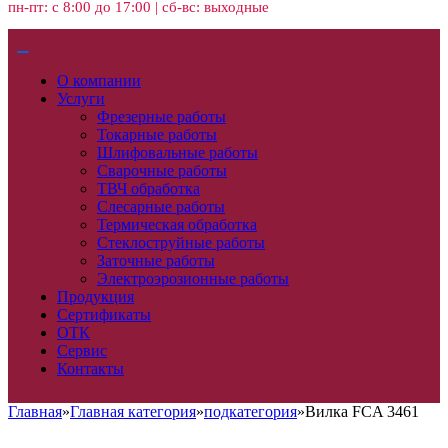
пн-пт: с 8:00 до 17:00 | сб-вс: выходные
О компании
Услуги
Фрезерные работы
Токарные работы
Шлифовальные работы
Сварочные работы
ТВЧ обработка
Слесарные работы
Термическая обработка
Стеклоструйные работы
Заточные работы
Электроэрозионные работы
Продукция
Сертификаты
ОТК
Сервис
Контакты
Главная
»
Главная категория
»
подкатегория
»
Вилка FCA 3461