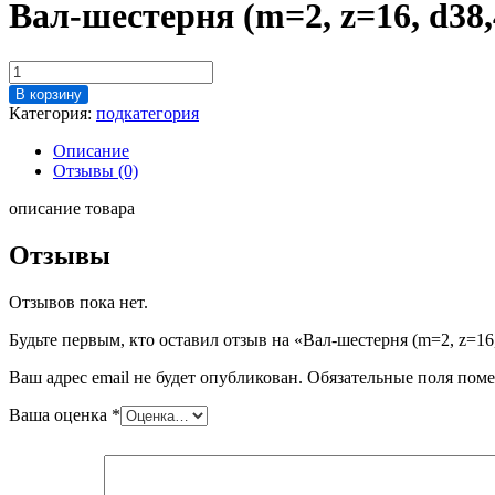
Вал-шестерня (m=2, z=16, d38
Количество
товара
В корзину
Вал-
Категория:
подкатегория
шестерня
(m=2,
Описание
z=16,
Отзывы (0)
d38,46х57,5
мм)
описание товара
004
Шпигорезка
Отзывы
"Бизон"
Отзывов пока нет.
Будьте первым, кто оставил отзыв на «Вал-шестерня (m=2, z=1
Ваш адрес email не будет опубликован.
Обязательные поля пом
Ваша оценка
*