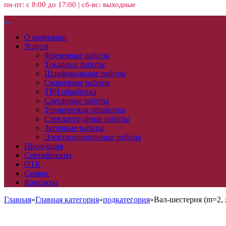
пн-пт: с 8:00 до 17:00 | сб-вс: выходные
О компании
Услуги
Фрезерные работы
Токарные работы
Шлифовальные работы
Сварочные работы
ТВЧ обработка
Слесарные работы
Термическая обработка
Стеклоструйные работы
Заточные работы
Электроэрозионные работы
Продукция
Сертификаты
ОТК
Сервис
Контакты
Главная
»
Главная категория
»
подкатегория
»
Вал-шестерня (m=2, 