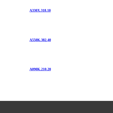
A330X.318.10
A550K.382.40
A090K.210.20