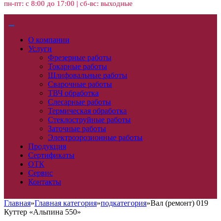
пн-пт: с 8:00 до 17:00 | сб-вс: выходные
О компании
Услуги
Фрезерные работы
Токарные работы
Шлифовальные работы
Сварочные работы
ТВЧ обработка
Слесарные работы
Термическая обработка
Стеклоструйные работы
Заточные работы
Электроэрозионные работы
Продукция
Сертификаты
ОТК
Сервис
Контакты
Главная
»
Главная категория
»
подкатегория
»
Вал (ремонт) 019
Куттер «Альпина 550»