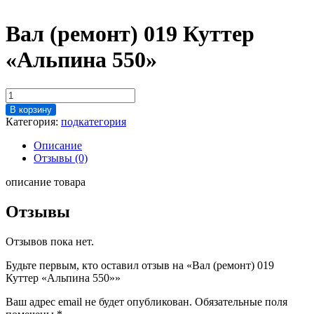
Вал (ремонт) 019 Куттер
«Альпина 550»
Количество
товара
В корзину
Вал
Категория:
подкатегория
(ремонт)
019
Описание
Куттер
Отзывы (0)
"Альпина
550"
описание товара
Отзывы
Отзывов пока нет.
Будьте первым, кто оставил отзыв на «Вал (ремонт) 019
Куттер «Альпина 550»»
Ваш адрес email не будет опубликован.
Обязательные поля