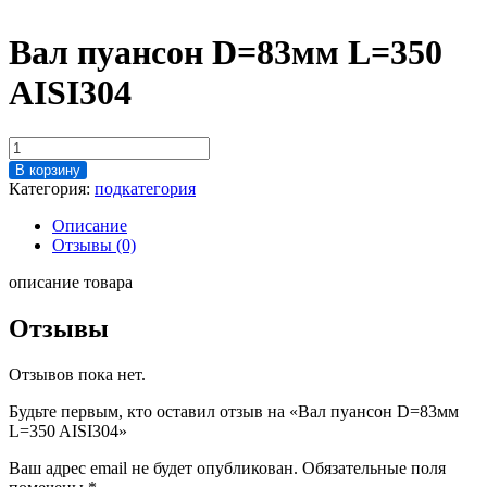
Вал пуансон D=83мм L=350
AISI304
Количество
товара
В корзину
Вал
Категория:
подкатегория
пуансон
D=83мм
Описание
L=350
Отзывы (0)
AISI304
описание товара
Отзывы
Отзывов пока нет.
Будьте первым, кто оставил отзыв на «Вал пуансон D=83мм
L=350 AISI304»
Ваш адрес email не будет опубликован.
Обязательные поля