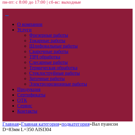
пн-пт: с 8:00 до 17:00 | сб-вс: выходные
О компании
Услуги
Фрезерные работы
Токарные работы
Шлифовальные работы
Сварочные работы
ТВЧ обработка
Слесарные работы
Термическая обработка
Стеклоструйные работы
Заточные работы
Электроэрозионные работы
Продукция
Сертификаты
ОТК
Сервис
Контакты
Главная
»
Главная категория
»
подкатегория
»
Вал пуансон
D=83мм L=350 AISI304