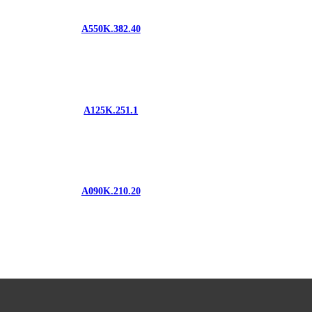
A550K.382.40
A125K.251.1
A090K.210.20