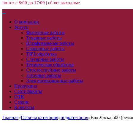
пн-пт: с 8:00 до 17:00 | сб-вс: выходные
О компании
Услуги
Фрезерные работы
Токарные работы
Шлифовальные работы
Сварочные работы
ТВЧ обработка
Слесарные работы
Термическая обработка
Стеклоструйные работы
Заточные работы
Электроэрозионные работы
Продукция
Сертификаты
ОТК
Сервис
Контакты
Главная
»
Главная категория
»
подкатегория
»
Вал Ласка 500 (рем