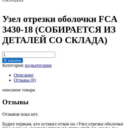
Узел отрезки оболочки FCA
3430-18 (СОБИРАЕТСЯ ИЗ
ДЕТАЛЕЙ СО СКЛАДА)
Количество
товара
В корзину
Узел
Категория:
подкатегория
отрезки
оболочки
Описание
FCA
Отзывы (0)
3430-
18
описание товара
(СОБИРАЕТСЯ
ИЗ
Отзывы
ДЕТАЛЕЙ
СО
Отзывов пока нет.
СКЛАДА)
Будьте первым, кто оставил отзыв на «Узел отрезки оболочки