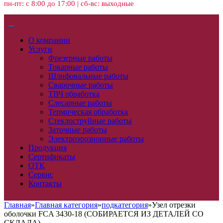
пн-пт: с 8:00 до 17:00 | сб-вс: выходные
О компании
Услуги
Фрезерные работы
Токарные работы
Шлифовальные работы
Сварочные работы
ТВЧ обработка
Слесарные работы
Термическая обработка
Стеклоструйные работы
Заточные работы
Электроэрозионные работы
Продукция
Сертификаты
ОТК
Сервис
Контакты
Главная
»
Главная категория
»
подкатегория
»
Узел отрезки
оболочки FCA 3430-18 (СОБИРАЕТСЯ ИЗ ДЕТАЛЕЙ СО
СКЛАДА)