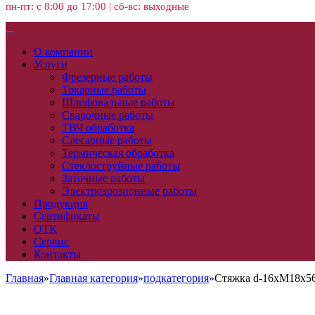
пн-пт: с 8:00 до 17:00 | сб-вс: выходные
О компании
Услуги
Фрезерные работы
Токарные работы
Шлифовальные работы
Сварочные работы
ТВЧ обработка
Слесарные работы
Термическая обработка
Стеклоструйные работы
Заточные работы
Электроэрозионные работы
Продукция
Сертификаты
ОТК
Сервис
Контакты
Главная
»
Главная категория
»
подкатегория
»
Стяжка d-16хМ18х5