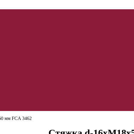
60 мм FCA 3462
Стяжка d-16хМ18х5