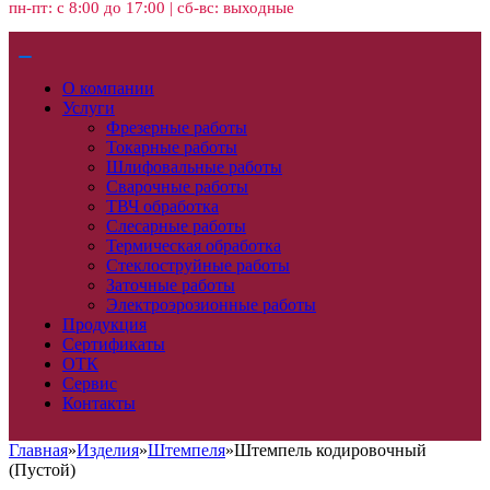
пн-пт: с 8:00 до 17:00 | сб-вс: выходные
О компании
Услуги
Фрезерные работы
Токарные работы
Шлифовальные работы
Сварочные работы
ТВЧ обработка
Слесарные работы
Термическая обработка
Стеклоструйные работы
Заточные работы
Электроэрозионные работы
Продукция
Сертификаты
ОТК
Сервис
Контакты
Главная
»
Изделия
»
Штемпеля
»
Штемпель кодировочный
(Пустой)