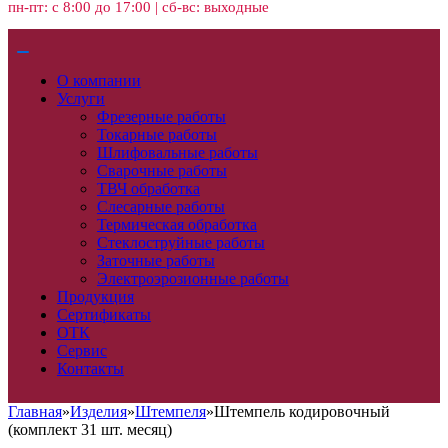
пн-пт: с 8:00 до 17:00 | сб-вс: выходные
О компании
Услуги
Фрезерные работы
Токарные работы
Шлифовальные работы
Сварочные работы
ТВЧ обработка
Слесарные работы
Термическая обработка
Стеклоструйные работы
Заточные работы
Электроэрозионные работы
Продукция
Сертификаты
ОТК
Сервис
Контакты
Главная
»
Изделия
»
Штемпеля
»
Штемпель кодировочный
(комплект 31 шт. месяц)