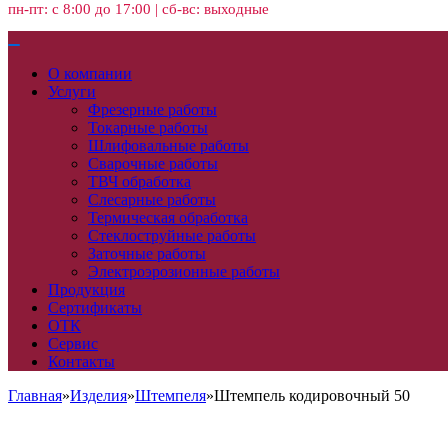
пн-пт: с 8:00 до 17:00 | сб-вс: выходные
О компании
Услуги
Фрезерные работы
Токарные работы
Шлифовальные работы
Сварочные работы
ТВЧ обработка
Слесарные работы
Термическая обработка
Стеклоструйные работы
Заточные работы
Электроэрозионные работы
Продукция
Сертификаты
ОТК
Сервис
Контакты
Главная
»
Изделия
»
Штемпеля
»
Штемпель кодировочный 50