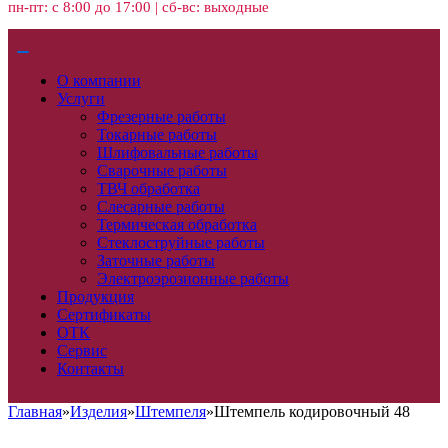
пн-пт: с 8:00 до 17:00 | сб-вс: выходные
О компании
Услуги
Фрезерные работы
Токарные работы
Шлифовальные работы
Сварочные работы
ТВЧ обработка
Слесарные работы
Термическая обработка
Стеклоструйные работы
Заточные работы
Электроэрозионные работы
Продукция
Сертификаты
ОТК
Сервис
Контакты
Главная
»
Изделия
»
Штемпеля
»
Штемпель кодировочный 48