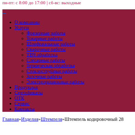
пн-пт: с 8:00 до 17:00 | сб-вс: выходные
О компании
Услуги
Фрезерные работы
Токарные работы
Шлифовальные работы
Сварочные работы
ТВЧ обработка
Слесарные работы
Термическая обработка
Стеклоструйные работы
Заточные работы
Электроэрозионные работы
Продукция
Сертификаты
ОТК
Сервис
Контакты
Главная
»
Изделия
»
Штемпеля
»
Штемпель кодировочный 28