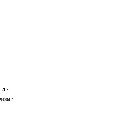
 28»
ечены
*