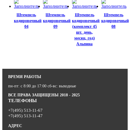
Штемпель
Штемпель
Штемпель
Штемпель
кодировочный
кодировочный
кодировочный
кодировочный
04
09
(комплект 45
08
шт. день,
месяц, год)
Альпина
ВРЕМЯ РАБОТЫ
пн-пт: с 8:00 до 17:00 сб-вс: выходные
ВСЕ ПРАВА ЗАЩИЩЕНЫ 2018 - 2025
ТЕЛЕФОНЫ
+7(495) 513-11-67
+7(495) 513-11-47
АДРЕС