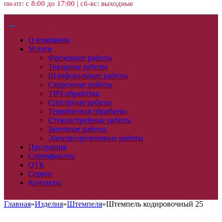
пн-пт: с 8:00 до 17:00 | сб-вс: выходные
О компании
Услуги
Фрезерные работы
Токарные работы
Шлифовальные работы
Сварочные работы
ТВЧ обработка
Слесарные работы
Термическая обработка
Стеклоструйные работы
Заточные работы
Электроэрозионные работы
Продукция
Сертификаты
ОТК
Сервис
Контакты
Главная
»
Изделия
»
Штемпеля
»
Штемпель кодировочный 25