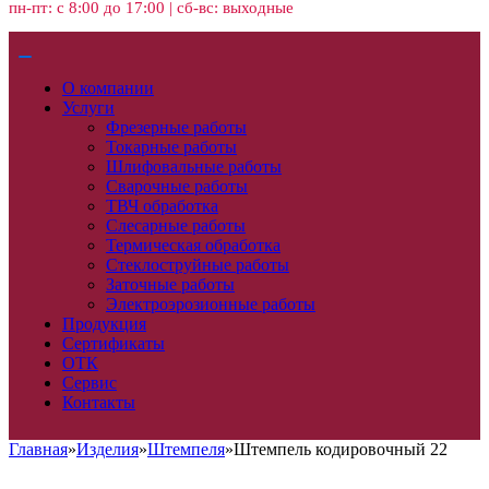
пн-пт: с 8:00 до 17:00 | сб-вс: выходные
О компании
Услуги
Фрезерные работы
Токарные работы
Шлифовальные работы
Сварочные работы
ТВЧ обработка
Слесарные работы
Термическая обработка
Стеклоструйные работы
Заточные работы
Электроэрозионные работы
Продукция
Сертификаты
ОТК
Сервис
Контакты
Главная
»
Изделия
»
Штемпеля
»
Штемпель кодировочный 22