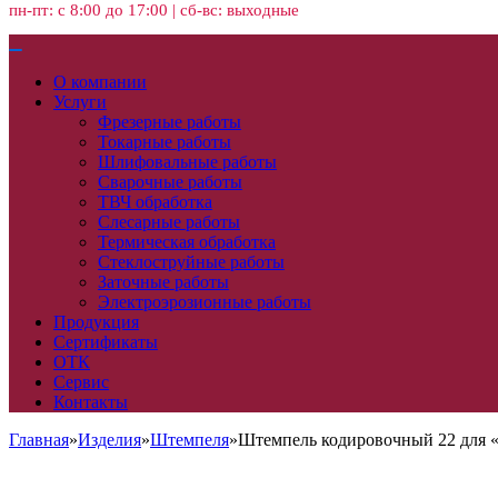
пн-пт: с 8:00 до 17:00 | сб-вс: выходные
О компании
Услуги
Фрезерные работы
Токарные работы
Шлифовальные работы
Сварочные работы
ТВЧ обработка
Слесарные работы
Термическая обработка
Стеклоструйные работы
Заточные работы
Электроэрозионные работы
Продукция
Сертификаты
ОТК
Сервис
Контакты
Главная
»
Изделия
»
Штемпеля
»
Штемпель кодировочный 22 для 