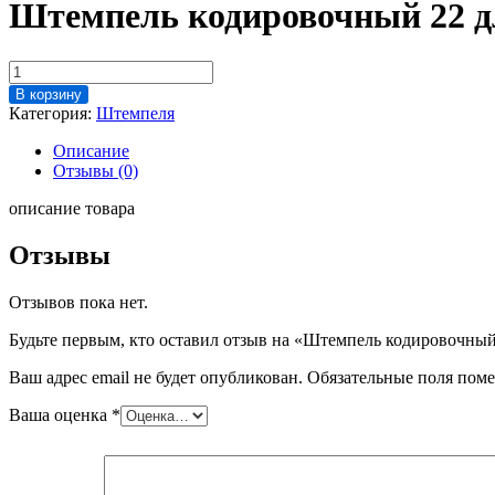
Штемпель кодировочный 22 д
Количество
товара
В корзину
Штемпель
Категория:
Штемпеля
кодировочный
22
Описание
для
Отзывы (0)
"Альпина"
описание товара
Отзывы
Отзывов пока нет.
Будьте первым, кто оставил отзыв на «Штемпель кодировочны
Ваш адрес email не будет опубликован.
Обязательные поля пом
Ваша оценка
*