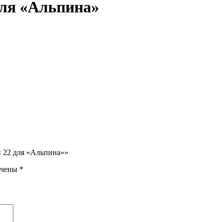
ля «Альпина»
й 22 для «Альпина»»
ечены
*