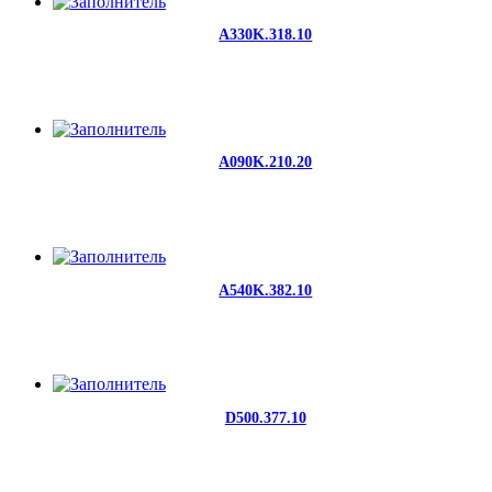
A330K.318.10
A090K.210.20
A540K.382.10
D500.377.10