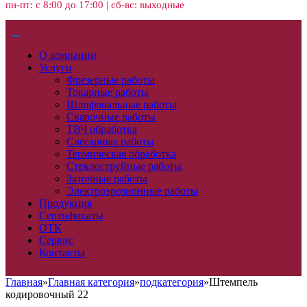
пн-пт: с 8:00 до 17:00 | сб-вс: выходные
О компании
Услуги
Фрезерные работы
Токарные работы
Шлифовальные работы
Сварочные работы
ТВЧ обработка
Слесарные работы
Термическая обработка
Стеклоструйные работы
Заточные работы
Электроэрозионные работы
Продукция
Сертификаты
ОТК
Сервис
Контакты
Главная
»
Главная категория
»
подкатегория
»
Штемпель
кодировочный 22