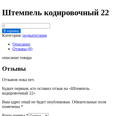
Штемпель кодировочный 22
Количество
товара
В корзину
Штемпель
Категория:
подкатегория
кодировочный
22
Описание
Отзывы (0)
описание товара
Отзывы
Отзывов пока нет.
Будьте первым, кто оставил отзыв на «Штемпель
кодировочный 22»
Ваш адрес email не будет опубликован.
Обязательные поля
помечены
*
Ваша оценка
*