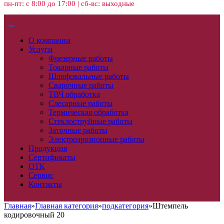
пн-пт: с 8:00 до 17:00 | сб-вс: выходные
О компании
Услуги
Фрезерные работы
Токарные работы
Шлифовальные работы
Сварочные работы
ТВЧ обработка
Слесарные работы
Термическая обработка
Стеклоструйные работы
Заточные работы
Электроэрозионные работы
Продукция
Сертификаты
ОТК
Сервис
Контакты
Главная
»
Главная категория
»
подкатегория
»
Штемпель
кодировочный 20