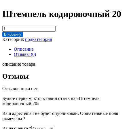
Штемпель кодировочный 20
Количество
товара
В корзину
Штемпель
Категория:
подкатегория
кодировочный
20
Описание
Отзывы (0)
описание товара
Отзывы
Отзывов пока нет.
Будьте первым, кто оставил отзыв на «Штемпель
кодировочный 20»
Ваш адрес email не будет опубликован.
Обязательные поля
помечены
*
Ваша оценка
*