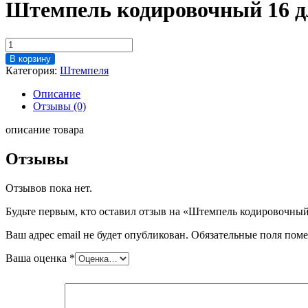
Штемпель кодировочный 16 д
Количество
товара
В корзину
Штемпель
Категория:
Штемпеля
кодировочный
16
Описание
для
Отзывы (0)
"Альпина"
описание товара
Отзывы
Отзывов пока нет.
Будьте первым, кто оставил отзыв на «Штемпель кодировочны
Ваш адрес email не будет опубликован.
Обязательные поля пом
Ваша оценка
*