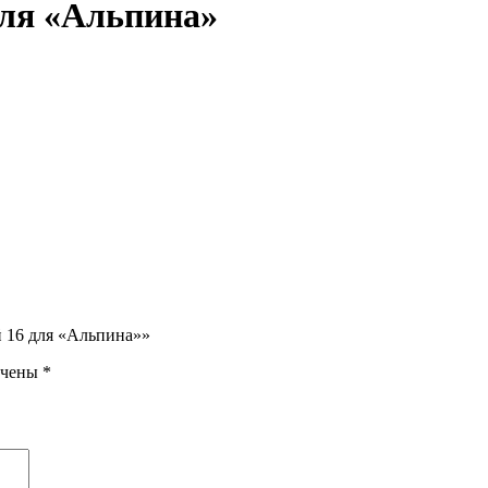
ля «Альпина»
й 16 для «Альпина»»
ечены
*