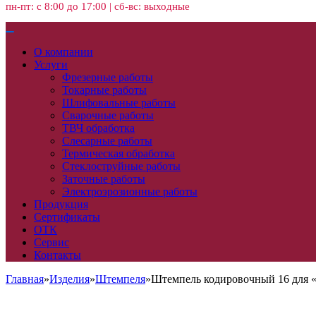
пн-пт: с 8:00 до 17:00 | сб-вс: выходные
О компании
Услуги
Фрезерные работы
Токарные работы
Шлифовальные работы
Сварочные работы
ТВЧ обработка
Слесарные работы
Термическая обработка
Стеклоструйные работы
Заточные работы
Электроэрозионные работы
Продукция
Сертификаты
ОТК
Сервис
Контакты
Главная
»
Изделия
»
Штемпеля
»
Штемпель кодировочный 16 для 