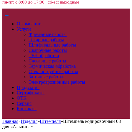
пн-пт: с 8:00 до 17:00 | сб-вс: выходные
О компании
Услуги
Фрезерные работы
Токарные работы
Шлифовальные работы
Сварочные работы
ТВЧ обработка
Слесарные работы
Термическая обработка
Стеклоструйные работы
Заточные работы
Электроэрозионные работы
Продукция
Сертификаты
ОТК
Сервис
Контакты
Главная
»
Изделия
»
Штемпеля
»
Штемпель кодировочный 08
для «Альпина»