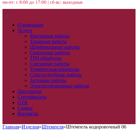
пн-пт: с 8:00 до 17:00 | сб-вс: выходные
О компании
Услуги
Фрезерные работы
Токарные работы
Шлифовальные работы
Сварочные работы
ТВЧ обработка
Слесарные работы
Термическая обработка
Стеклоструйные работы
Заточные работы
Электроэрозионные работы
Продукция
Сертификаты
ОТК
Сервис
Контакты
Главная
»
Изделия
»
Штемпеля
»
Штемпель кодировочный 06