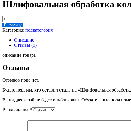
Шлифовальная обработка кол
Количество
товара
В корзину
Шлифовальная
Категория:
подкатегория
обработка
колец
Описание
d=6.6
Отзывы (0)
описание товара
Отзывы
Отзывов пока нет.
Будьте первым, кто оставил отзыв на «Шлифовальная обработка
Ваш адрес email не будет опубликован.
Обязательные поля пом
Ваша оценка
*