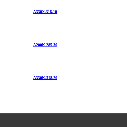
A330X.318.10
A200K.285.30
A330K.318.20