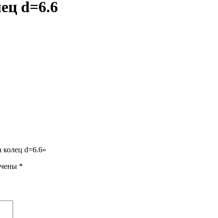
ец d=6.6
 колец d=6.6»
ечены
*