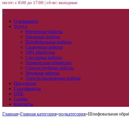
пн-пт: с 8:00 до 17:00 | сб-вс: выходные
О компании
Услуги
Фрезерные работы
Токарные работы
Шлифовальные работы
Сварочные работы
ТВЧ обработка
Слесарные работы
Термическая обработка
Стеклоструйные работы
Заточные работы
Электроэрозионные работы
Продукция
Сертификаты
ОТК
Сервис
Контакты
Главная
»
Главная категория
»
подкатегория
»
Шлифовальная обраб