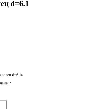
ец d=6.1
 колец d=6.1»
ечены
*