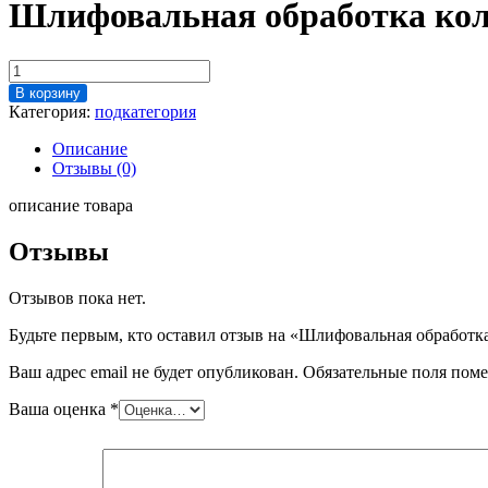
Шлифовальная обработка кол
Количество
товара
В корзину
Шлифовальная
Категория:
подкатегория
обработка
колец
Описание
d=6.1
Отзывы (0)
описание товара
Отзывы
Отзывов пока нет.
Будьте первым, кто оставил отзыв на «Шлифовальная обработка
Ваш адрес email не будет опубликован.
Обязательные поля пом
Ваша оценка
*