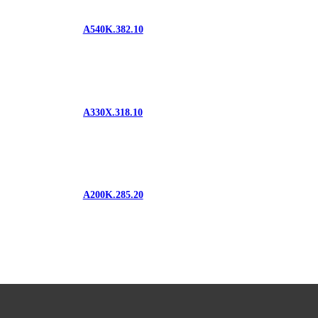
A540K.382.10
A330X.318.10
A200K.285.20