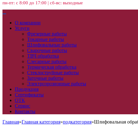
пн-пт: с 8:00 до 17:00 | сб-вс: выходные
О компании
Услуги
Фрезерные работы
Токарные работы
Шлифовальные работы
Сварочные работы
ТВЧ обработка
Слесарные работы
Термическая обработка
Стеклоструйные работы
Заточные работы
Электроэрозионные работы
Продукция
Сертификаты
ОТК
Сервис
Контакты
Главная
»
Главная категория
»
подкатегория
»
Шлифовальная обраб