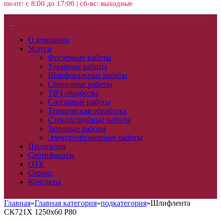
пн-пт: с 8:00 до 17:00 | сб-вс: выходные
О компании
Услуги
Фрезерные работы
Токарные работы
Шлифовальные работы
Сварочные работы
ТВЧ обработка
Слесарные работы
Термическая обработка
Стеклоструйные работы
Заточные работы
Электроэрозионные работы
Продукция
Сертификаты
ОТК
Сервис
Контакты
Главная
»
Главная категория
»
подкатегория
»
Шлифлента
СК721Х 1250х60 P80