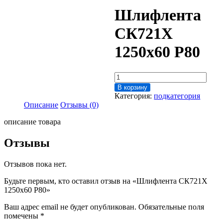
Шлифлента
СК721Х
1250х60 P80
Количество
товара
В корзину
Шлифлента
Категория:
подкатегория
СК721Х
Описание
Отзывы (0)
1250х60
P80
описание товара
Отзывы
Отзывов пока нет.
Будьте первым, кто оставил отзыв на «Шлифлента СК721Х
1250х60 P80»
Ваш адрес email не будет опубликован.
Обязательные поля
помечены
*