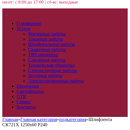
пн-пт: с 8:00 до 17:00 | сб-вс: выходные
О компании
Услуги
Фрезерные работы
Токарные работы
Шлифовальные работы
Сварочные работы
ТВЧ обработка
Слесарные работы
Термическая обработка
Стеклоструйные работы
Заточные работы
Электроэрозионные работы
Продукция
Сертификаты
ОТК
Сервис
Контакты
Главная
»
Главная категория
»
подкатегория
»
Шлифлента
СК721Х 1250х60 P240