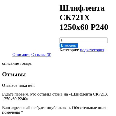
Шлифлента
СК721Х
1250х60 P240
Количество
товара
В корзину
Шлифлента
Категория:
подкатегория
СК721Х
Описание
Отзывы (0)
1250х60
P240
описание товара
Отзывы
Отзывов пока нет.
Будьте первым, кто оставил отзыв на «Шлифлента СК721Х
1250х60 P240»
Ваш адрес email не будет опубликован.
Обязательные поля
помечены
*