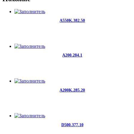
A550K.382.50
A200.284.1
A200K.285.20
D500.377.10