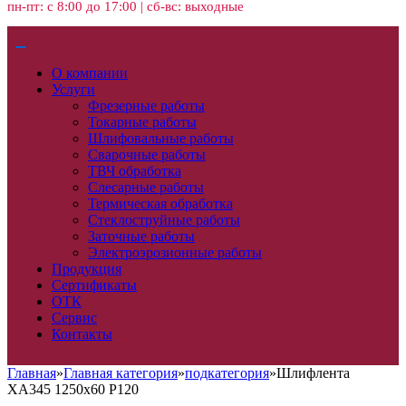
пн-пт: с 8:00 до 17:00 | сб-вс: выходные
О компании
Услуги
Фрезерные работы
Токарные работы
Шлифовальные работы
Сварочные работы
ТВЧ обработка
Слесарные работы
Термическая обработка
Стеклоструйные работы
Заточные работы
Электроэрозионные работы
Продукция
Сертификаты
ОТК
Сервис
Контакты
Главная
»
Главная категория
»
подкатегория
»
Шлифлента
ХА345 1250х60 Р120