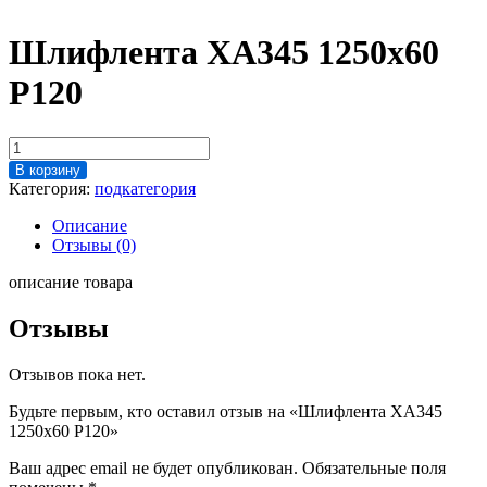
Шлифлента ХА345 1250х60
Р120
Количество
товара
В корзину
Шлифлента
Категория:
подкатегория
ХА345
1250х60
Описание
Р120
Отзывы (0)
описание товара
Отзывы
Отзывов пока нет.
Будьте первым, кто оставил отзыв на «Шлифлента ХА345
1250х60 Р120»
Ваш адрес email не будет опубликован.
Обязательные поля