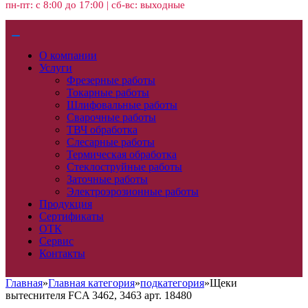
пн-пт: с 8:00 до 17:00 | сб-вс: выходные
О компании
Услуги
Фрезерные работы
Токарные работы
Шлифовальные работы
Сварочные работы
ТВЧ обработка
Слесарные работы
Термическая обработка
Стеклоструйные работы
Заточные работы
Электроэрозионные работы
Продукция
Сертификаты
ОТК
Сервис
Контакты
Главная
»
Главная категория
»
подкатегория
»
Щеки
вытеснителя FCA 3462, 3463 арт. 18480