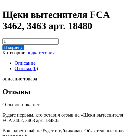
Щеки вытеснителя FCA
3462, 3463 арт. 18480
Количество
товара
В корзину
Щеки
Категория:
подкатегория
вытеснителя
FCA
Описание
3462,
Отзывы (0)
3463
арт.
описание товара
18480
Отзывы
Отзывов пока нет.
Будьте первым, кто оставил отзыв на «Щеки вытеснителя
FCA 3462, 3463 арт. 18480»
Ваш адрес email не будет опубликован.
Обязательные поля