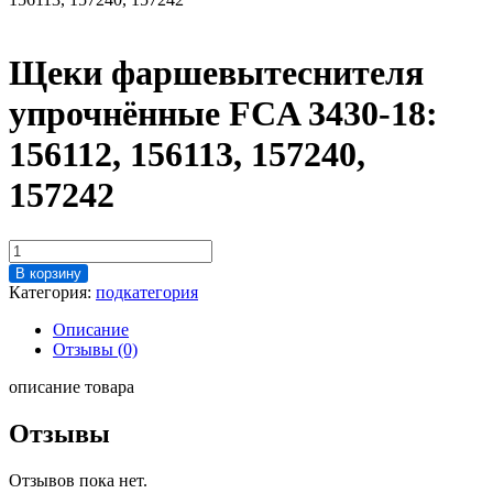
Щеки фаршевытеснителя
упрочнённые FCA 3430-18:
156112, 156113, 157240,
157242
Количество
товара
В корзину
Щеки
Категория:
подкатегория
фаршевытеснителя
упрочнённые
Описание
FCA
Отзывы (0)
3430-
18:
описание товара
156112,
156113,
Отзывы
157240,
157242
Отзывов пока нет.