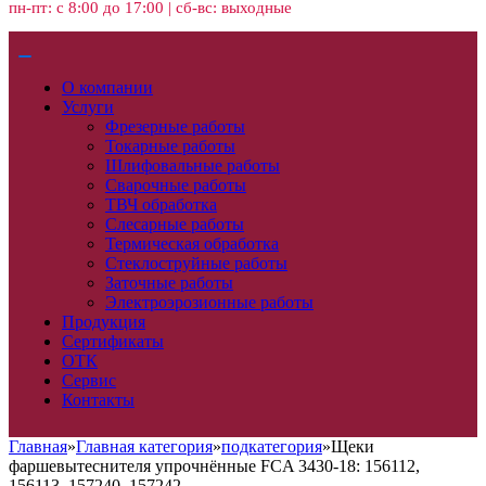
пн-пт: с 8:00 до 17:00 | сб-вс: выходные
О компании
Услуги
Фрезерные работы
Токарные работы
Шлифовальные работы
Сварочные работы
ТВЧ обработка
Слесарные работы
Термическая обработка
Стеклоструйные работы
Заточные работы
Электроэрозионные работы
Продукция
Сертификаты
ОТК
Сервис
Контакты
Главная
»
Главная категория
»
подкатегория
»
Щеки
фаршевытеснителя упрочнённые FCA 3430-18: 156112,
156113, 157240, 157242