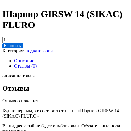
Шарнир GIRSW 14 (SIKAC)
FLURO
Количество
товара
В корзину
Шарнир
Категория:
подкатегория
GIRSW
14
Описание
(SIKAC)
Отзывы (0)
FLURO
описание товара
Отзывы
Отзывов пока нет.
Будьте первым, кто оставил отзыв на «Шарнир GIRSW 14
(SIKAC) FLURO»
Ваш адрес email не будет опубликован.
Обязательные поля