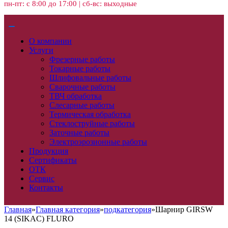
пн-пт: с 8:00 до 17:00 | сб-вс: выходные
О компании
Услуги
Фрезерные работы
Токарные работы
Шлифовальные работы
Сварочные работы
ТВЧ обработка
Слесарные работы
Термическая обработка
Стеклоструйные работы
Заточные работы
Электроэрозионные работы
Продукция
Сертификаты
ОТК
Сервис
Контакты
Главная
»
Главная категория
»
подкатегория
»
Шарнир GIRSW
14 (SIKAC) FLURO