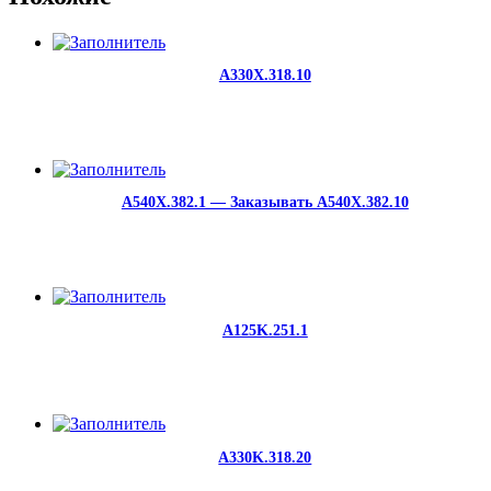
A330X.318.10
A540X.382.1 — Заказывать A540X.382.10
A125K.251.1
A330K.318.20