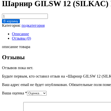
Шарнир GILSW 12 (SILKAC)
Количество
товара
В корзину
Шарнир
Категория:
подкатегория
GILSW
12
Описание
(SILKAC)
Отзывы (0)
FLURO
описание товара
Отзывы
Отзывов пока нет.
Будьте первым, кто оставил отзыв на «Шарнир GILSW 12 (S
Ваш адрес email не будет опубликован.
Обязательные поля пом
Ваша оценка
*