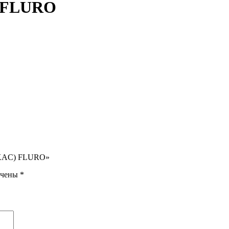
 FLURO
ILKAC) FLURO»
ечены
*