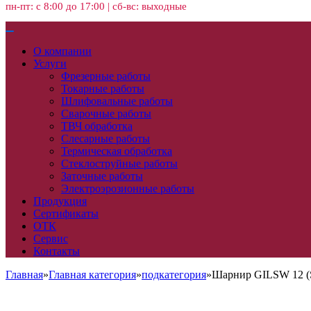
пн-пт: с 8:00 до 17:00 | сб-вс: выходные
О компании
Услуги
Фрезерные работы
Токарные работы
Шлифовальные работы
Сварочные работы
ТВЧ обработка
Слесарные работы
Термическая обработка
Стеклоструйные работы
Заточные работы
Электроэрозионные работы
Продукция
Сертификаты
ОТК
Сервис
Контакты
Главная
»
Главная категория
»
подкатегория
»
Шарнир GILSW 12 