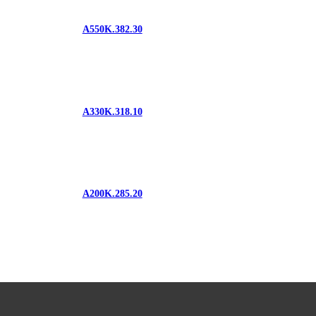
A550K.382.30
A330K.318.10
A200K.285.20