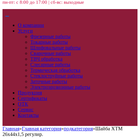
пн-пт: с 8:00 до 17:00 | сб-вс: выходные
О компании
Услуги
Фрезерные работы
Токарные работы
Шлифовальные работы
Сварочные работы
ТВЧ обработка
Слесарные работы
Термическая обработка
Стеклоструйные работы
Заточные работы
Электроэрозионные работы
Продукция
Сертификаты
ОТК
Сервис
Контакты
Главная
»
Главная категория
»
подкатегория
»
Шайба ХТМ
26х44х1,5 регулир.