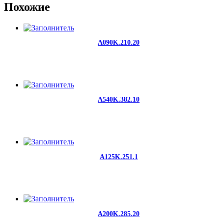
Похожие
A090K.210.20
A540K.382.10
A125K.251.1
A200K.285.20