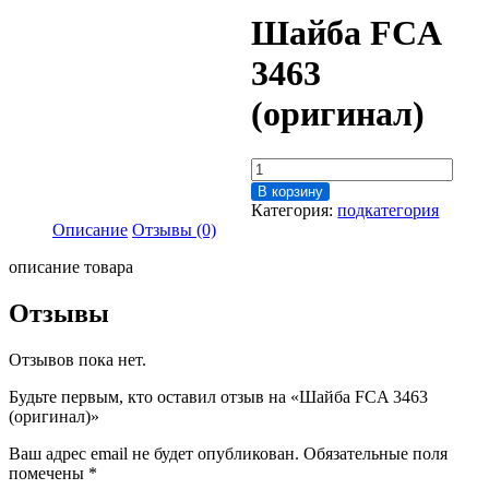
Шайба FCA
3463
(оригинал)
Количество
товара
В корзину
Шайба
Категория:
подкатегория
FCA
Описание
Отзывы (0)
3463
(оригинал)
описание товара
Отзывы
Отзывов пока нет.
Будьте первым, кто оставил отзыв на «Шайба FCA 3463
(оригинал)»
Ваш адрес email не будет опубликован.
Обязательные поля
помечены
*