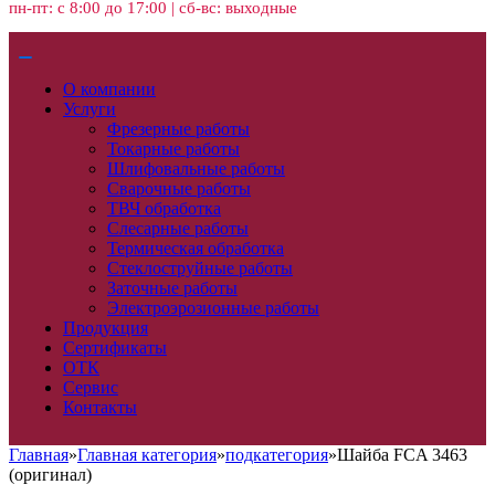
пн-пт: с 8:00 до 17:00 | сб-вс: выходные
О компании
Услуги
Фрезерные работы
Токарные работы
Шлифовальные работы
Сварочные работы
ТВЧ обработка
Слесарные работы
Термическая обработка
Стеклоструйные работы
Заточные работы
Электроэрозионные работы
Продукция
Сертификаты
ОТК
Сервис
Контакты
Главная
»
Главная категория
»
подкатегория
»
Шайба FCA 3463
(оригинал)