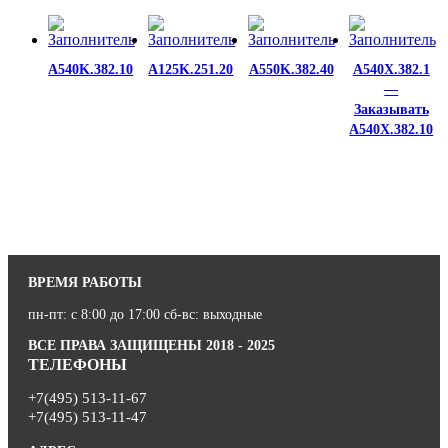
A540K.382.10
A125K.251.20
A550K.382.40
A540X.382.1
—
Заказывать
A540X.382.10
ВРЕМЯ РАБОТЫ
пн-пт: с 8:00 до 17:00 сб-вс: выходные
ВСЕ ПРАВА ЗАЩИЩЕНЫ 2018 - 2025
ТЕЛЕФОНЫ
+7(495) 513-11-67
+7(495) 513-11-47