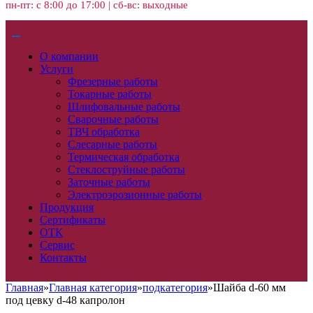
пн-пт: с 8:00 до 17:00 | сб-вс: выходные
О компании
Услуги
Фрезерные работы
Токарные работы
Шлифовальные работы
Сварочные работы
ТВЧ обработка
Слесарные работы
Термическая обработка
Стеклоструйные работы
Заточные работы
Электроэрозионные работы
Продукция
Сертификаты
ОТК
Сервис
Контакты
Главная
»
Главная категория
»
подкатегория
»
Шайба d-60 мм
под цевку d-48 капролон