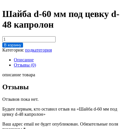
Шайба d-60 мм под цевку d-
48 капролон
Количество
товара
В корзину
Шайба
Категория:
подкатегория
d-
60
Описание
мм
Отзывы (0)
под
цевку
описание товара
d-
48
Отзывы
капролон
Отзывов пока нет.
Будьте первым, кто оставил отзыв на «Шайба d-60 мм под
цевку d-48 капролон»
Ваш адрес email не будет опубликован.
Обязательные поля