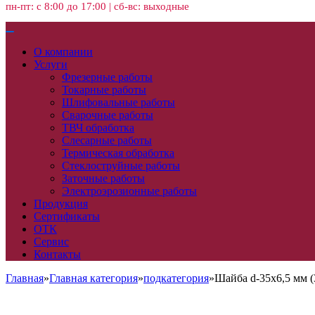
пн-пт: с 8:00 до 17:00 | сб-вс: выходные
О компании
Услуги
Фрезерные работы
Токарные работы
Шлифовальные работы
Сварочные работы
ТВЧ обработка
Слесарные работы
Термическая обработка
Стеклоструйные работы
Заточные работы
Электроэрозионные работы
Продукция
Сертификаты
ОТК
Сервис
Контакты
Главная
»
Главная категория
»
подкатегория
»
Шайба d-35х6,5 мм (