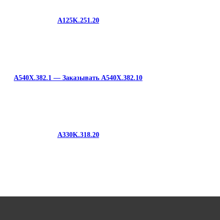
A125K.251.20
A540X.382.1 — Заказывать A540X.382.10
A330K.318.20