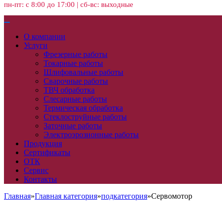
пн-пт: с 8:00 до 17:00 | сб-вс: выходные
О компании
Услуги
Фрезерные работы
Токарные работы
Шлифовальные работы
Сварочные работы
ТВЧ обработка
Слесарные работы
Термическая обработка
Стеклоструйные работы
Заточные работы
Электроэрозионные работы
Продукция
Сертификаты
ОТК
Сервис
Контакты
Главная
»
Главная категория
»
подкатегория
»
Сервомотор