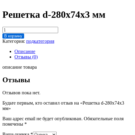
Решетка d-280х74х3 мм
Количество
товара
В корзину
Решетка
Категория:
подкатегория
d-
280х74х3
Описание
мм
Отзывы (0)
описание товара
Отзывы
Отзывов пока нет.
Будьте первым, кто оставил отзыв на «Решетка d-280х74х3
мм»
Ваш адрес email не будет опубликован.
Обязательные поля
помечены
*
Ваша оценка
*