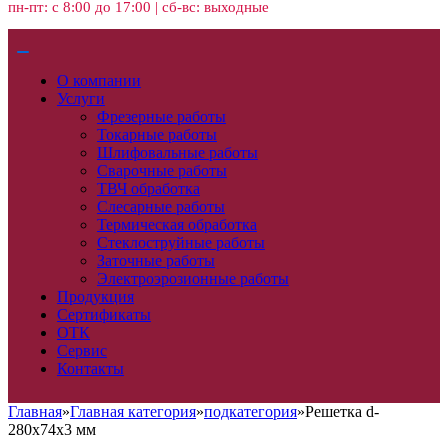
пн-пт: с 8:00 до 17:00 | сб-вс: выходные
О компании
Услуги
Фрезерные работы
Токарные работы
Шлифовальные работы
Сварочные работы
ТВЧ обработка
Слесарные работы
Термическая обработка
Стеклоструйные работы
Заточные работы
Электроэрозионные работы
Продукция
Сертификаты
ОТК
Сервис
Контакты
Главная
»
Главная категория
»
подкатегория
»
Решетка d-
280х74х3 мм