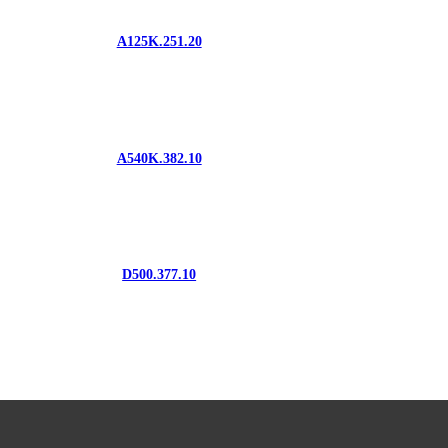
A125K.251.20
A540K.382.10
D500.377.10