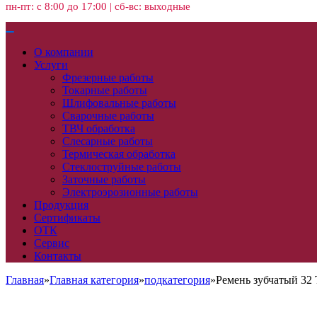
пн-пт: с 8:00 до 17:00 | сб-вс: выходные
О компании
Услуги
Фрезерные работы
Токарные работы
Шлифовальные работы
Сварочные работы
ТВЧ обработка
Слесарные работы
Термическая обработка
Стеклоструйные работы
Заточные работы
Электроэрозионные работы
Продукция
Сертификаты
ОТК
Сервис
Контакты
Главная
»
Главная категория
»
подкатегория
»
Ремень зубчатый 32 