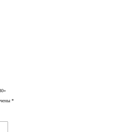
30»
ечены
*