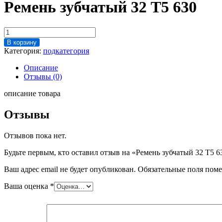
Ремень зубчатый 32 Т5 630
Количество
товара
В корзину
Ремень
Категория:
подкатегория
зубчатый
32
Описание
Т5
Отзывы (0)
630
описание товара
Отзывы
Отзывов пока нет.
Будьте первым, кто оставил отзыв на «Ремень зубчатый 32 Т5 6
Ваш адрес email не будет опубликован.
Обязательные поля пом
Ваша оценка
*