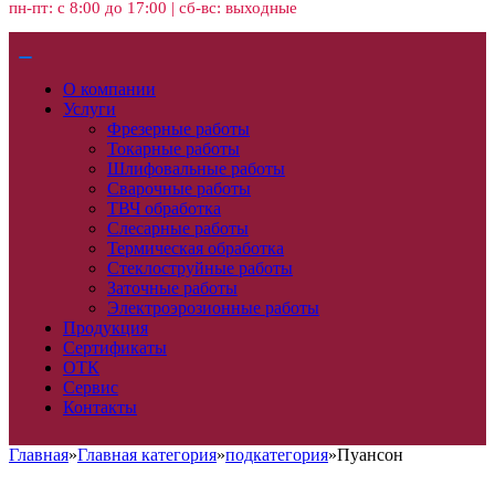
пн-пт: с 8:00 до 17:00 | сб-вс: выходные
О компании
Услуги
Фрезерные работы
Токарные работы
Шлифовальные работы
Сварочные работы
ТВЧ обработка
Слесарные работы
Термическая обработка
Стеклоструйные работы
Заточные работы
Электроэрозионные работы
Продукция
Сертификаты
ОТК
Сервис
Контакты
Главная
»
Главная категория
»
подкатегория
»
Пуансон