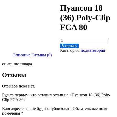
Пуансон 18
(36) Poly-Clip
FCA 80
Количество
товара
В корзину
Пуансон
Категория:
подкатегория
18
Описание
Отзывы (0)
(36)
Poly-
описание товара
Clip
FCA
Отзывы
80
Отзывов пока нет.
Будьте первым, кто оставил отзыв на «Пуансон 18 (36) Poly-
Clip FCA 80»
Ваш адрес email не будет опубликован.
Обязательные поля
помечены
*