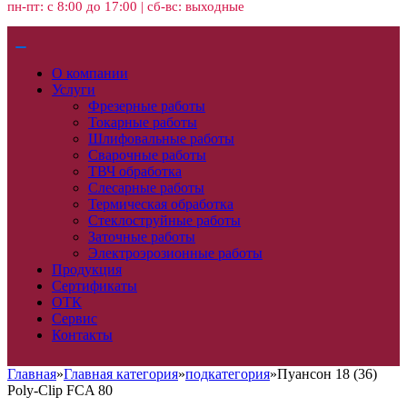
пн-пт: с 8:00 до 17:00 | сб-вс: выходные
О компании
Услуги
Фрезерные работы
Токарные работы
Шлифовальные работы
Сварочные работы
ТВЧ обработка
Слесарные работы
Термическая обработка
Стеклоструйные работы
Заточные работы
Электроэрозионные работы
Продукция
Сертификаты
ОТК
Сервис
Контакты
Главная
»
Главная категория
»
подкатегория
»
Пуансон 18 (36)
Poly-Clip FCA 80