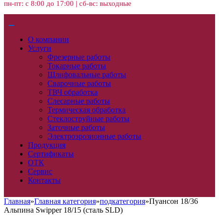
пн-пт: с 8:00 до 17:00 | сб-вс: выходные
О компании
Услуги
Фрезерные работы
Токарные работы
Шлифовальные работы
Сварочные работы
ТВЧ обработка
Слесарные работы
Термическая обработка
Стеклоструйные работы
Заточные работы
Электроэрозионные работы
Продукция
Сертификаты
ОТК
Сервис
Контакты
Главная
»
Главная категория
»
подкатегория
»
Пуансон 18/36
Альпина Swipper 18/15 (сталь SLD)