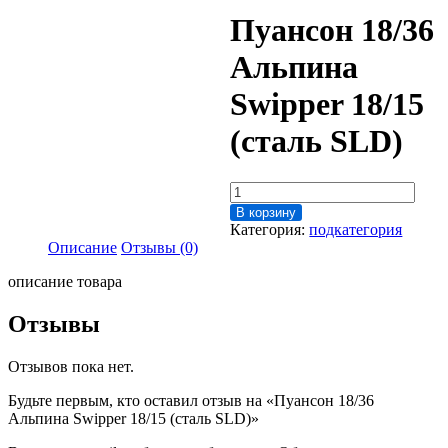
Пуансон 18/36
Альпина
Swipper 18/15
(сталь SLD)
Количество
товара
В корзину
Пуансон
Категория:
подкатегория
18/36
Описание
Отзывы (0)
Альпина
Swipper
описание товара
18/15
(сталь
Отзывы
SLD)
Отзывов пока нет.
Будьте первым, кто оставил отзыв на «Пуансон 18/36
Альпина Swipper 18/15 (сталь SLD)»